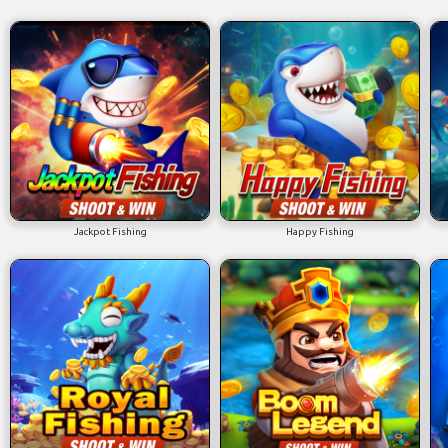
Jackpot Fishing
Happy Fishing