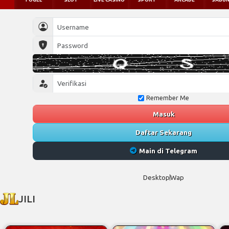
Remember Me
Masuk
Daftar Sekarang
Main di Telegram
Desktop
Wap
JILI