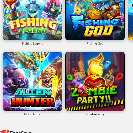
Fishing Legend
Fishing God
Alien Hunter
Zombie Party